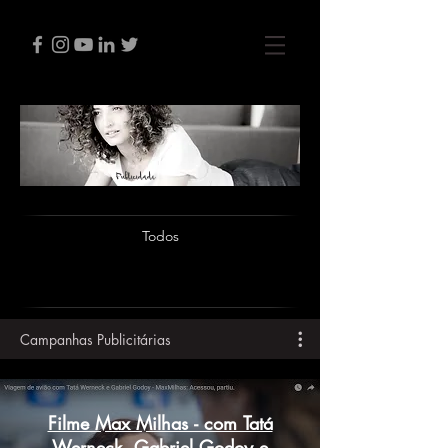
Publicidade
Todos
Campanhas Publicitárias
Filme Max Milhas - com Tatá
Werneck, Gabriel Godoy e