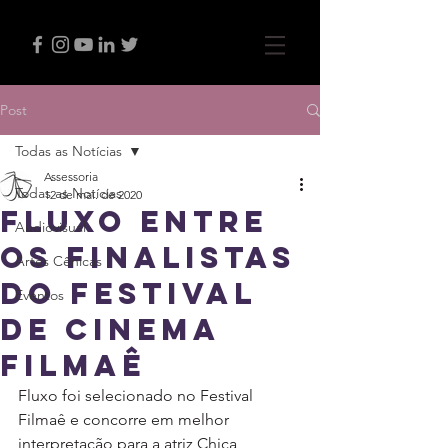
Post
Todas as Notícias
Assessoria
Todas as Notícias
12 de mai. de 2020
Fluxo entre
Audiovisual
os finalistas
Artes Cênicas
do Festival
Eventos
de cinema
Filmaê
Fluxo foi selecionado no Festival 
Filmaê e concorre em melhor 
interpretação para a atriz Chica 